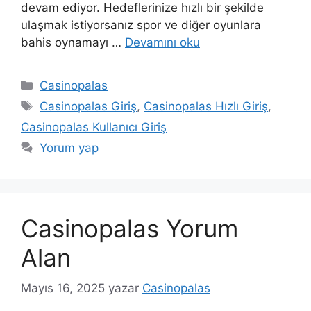
devam ediyor. Hedeflerinize hızlı bir şekilde
ulaşmak istiyorsanız spor ve diğer oyunlara
bahis oynamayı …
Devamını oku
Kategoriler
Casinopalas
Etiketler
Casinopalas Giriş
,
Casinopalas Hızlı Giriş
,
Casinopalas Kullanıcı Giriş
Yorum yap
Casinopalas Yorum
Alan
Mayıs 16, 2025
yazar
Casinopalas