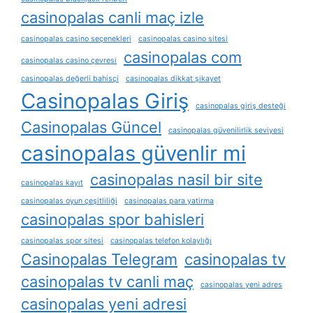
casinopalas canli maç izle
casinopalas casino seçenekleri
casinopalas casino sitesi
casinopalas com
casinopalas casino çevresi
casinopalas değerli bahisçi
casinopalas dikkat şikayet
Casinopalas Giriş
casinopalas giriş desteği
Casinopalas Güncel
casinopalas güvenilirlik seviyesi
casinopalas güvenlir mi
casinopalas nasil bir site
casinopalas kayıt
casinopalas oyun çeşitliliği
casinopalas para yatirma
casinopalas spor bahisleri
casinopalas spor sitesi
casinopalas telefon kolaylığı
Casinopalas Telegram
casinopalas tv
casinopalas tv canli maç
casinopalas yeni adres
casinopalas yeni adresi