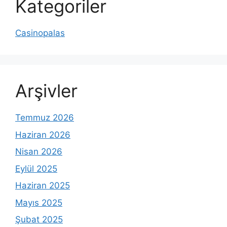
Kategoriler
Casinopalas
Arşivler
Temmuz 2026
Haziran 2026
Nisan 2026
Eylül 2025
Haziran 2025
Mayıs 2025
Şubat 2025