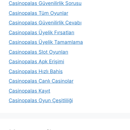
Casinopalas Güvenilirlik Sorusu
Casinopalas Tüm Oyunlar
Casinopalas Güvenilirlik Cevabı
Casinopalas Üyelik Fırsatları
Casinopalas Üyelik Tamamlama
Casinopalas Slot Oyunları
Casinopalas Apk Erişimi
Casinopalas Hızlı Bahis
Casinopalas Canlı Casinolar
Casinopalas Kayıt
Casinopalas Oyun Çeşitliliği