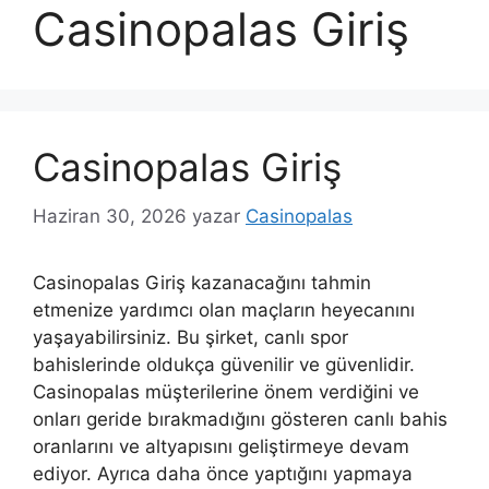
Casinopalas Giriş
Casinopalas Giriş
Haziran 30, 2026
yazar
Casinopalas
Casinopalas Giriş kazanacağını tahmin
etmenize yardımcı olan maçların heyecanını
yaşayabilirsiniz. Bu şirket, canlı spor
bahislerinde oldukça güvenilir ve güvenlidir.
Casinopalas müşterilerine önem verdiğini ve
onları geride bırakmadığını gösteren canlı bahis
oranlarını ve altyapısını geliştirmeye devam
ediyor. Ayrıca daha önce yaptığını yapmaya