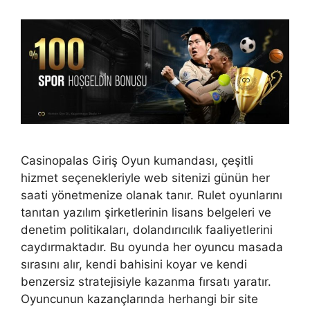
Casinopalas Giriş Oyun kumandası, çeşitli
hizmet seçenekleriyle web sitenizi günün her
saati yönetmenize olanak tanır. Rulet oyunlarını
tanıtan yazılım şirketlerinin lisans belgeleri ve
denetim politikaları, dolandırıcılık faaliyetlerini
caydırmaktadır. Bu oyunda her oyuncu masada
sırasını alır, kendi bahisini koyar ve kendi
benzersiz stratejisiyle kazanma fırsatı yaratır.
Oyuncunun kazançlarında herhangi bir site