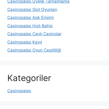
Casinopalas Üyelik Tamamlama
Casinopalas Slot Oyunları
Casinopalas Apk Erişimi
Casinopalas Hızlı Bahis
Casinopalas Canlı Casinolar
Casinopalas Kayıt
Casinopalas Oyun Çeşitliliği
Kategoriler
Casinopalas