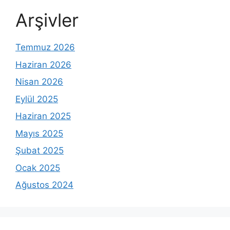
Arşivler
Temmuz 2026
Haziran 2026
Nisan 2026
Eylül 2025
Haziran 2025
Mayıs 2025
Şubat 2025
Ocak 2025
Ağustos 2024