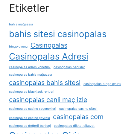
Etiketler
bahis mağazası
bahis sitesi casinopalas
Casinopalas
bingo oyunu
Casinopalas Adresi
casinopalas adres yönetimi
casinopalas bahisler
casinopalas bahis mağazası
casinopalas bahis sitesi
casinopalas bingo oyunu
casinopalas blackjack rehberi
casinopalas canli maç izle
casinopalas casino seçenekleri
casinopalas casino sitesi
casinopalas com
casinopalas casino çevresi
casinopalas değerli bahisçi
casinopalas dikkat şikayet