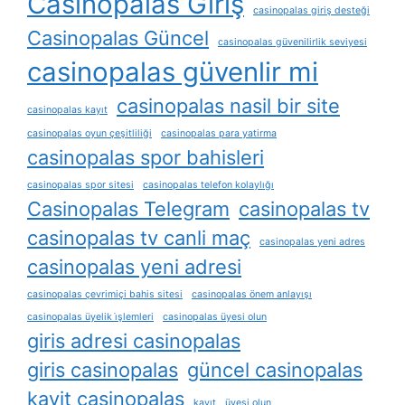
Casinopalas Giriş
casinopalas giriş desteği
Casinopalas Güncel
casinopalas güvenilirlik seviyesi
casinopalas güvenlir mi
casinopalas nasil bir site
casinopalas kayıt
casinopalas oyun çeşitliliği
casinopalas para yatirma
casinopalas spor bahisleri
casinopalas spor sitesi
casinopalas telefon kolaylığı
Casinopalas Telegram
casinopalas tv
casinopalas tv canli maç
casinopalas yeni adres
casinopalas yeni adresi
casinopalas çevrimiçi bahis sitesi
casinopalas önem anlayışı
casinopalas üyelik i̇şlemleri
casinopalas üyesi olun
giris adresi casinopalas
giris casinopalas
güncel casinopalas
kayit casinopalas
kayıt
üyesi olun