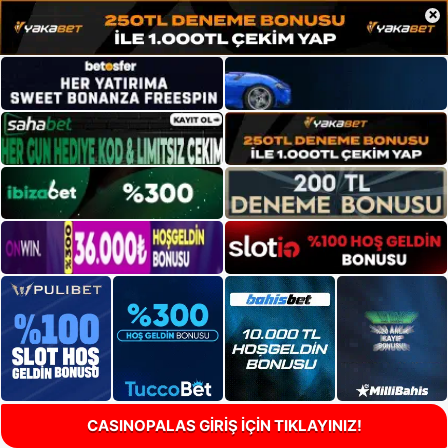
×
CASINOPALAS GİRİŞ İÇİN TIKLAYINIZ!