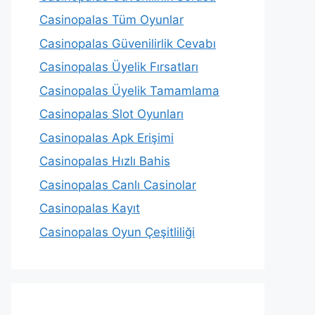
Casinopalas Tüm Oyunlar
Casinopalas Güvenilirlik Cevabı
Casinopalas Üyelik Fırsatları
Casinopalas Üyelik Tamamlama
Casinopalas Slot Oyunları
Casinopalas Apk Erişimi
Casinopalas Hızlı Bahis
Casinopalas Canlı Casinolar
Casinopalas Kayıt
Casinopalas Oyun Çeşitliliği